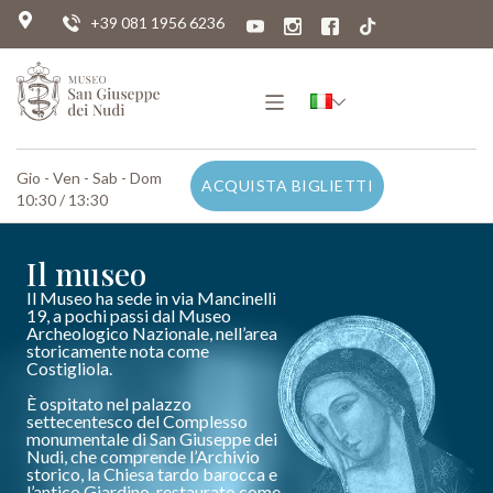
+39 081 1956 6236
Gio - Ven - Sab - Dom
ACQUISTA BIGLIETTI
10:30 / 13:30
Il museo
Il Museo ha sede in via Mancinelli
19, a pochi passi dal Museo
Archeologico Nazionale, nell’area
storicamente nota come
Costigliola.
È ospitato nel palazzo
settecentesco del Complesso
monumentale di San Giuseppe dei
Nudi, che comprende l’Archivio
storico, la Chiesa tardo barocca e
l’antico Giardino, restaurato come